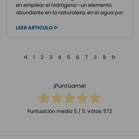
en emplear el hidrógeno -un elemento
abundante en la naturaleza, en el agua por
LEER ARTICULO ᐅ
ᐊ
1
2
3
4
5
6
7
8
9
ᐅ
¡Puntúame!
Puntuación media
5
/ 5. Votos:
572