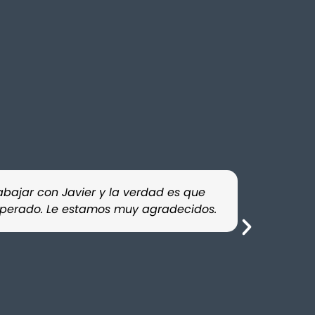
abajar con Javier y la verdad es que
Contratamo
esperado. Le estamos muy agradecidos.
profesiona
confianza.
D.S.R.