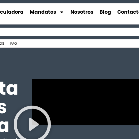
lculadora
Mandatos
Nosotros
Blog
Contact
OS
FAQ
ta
s
a