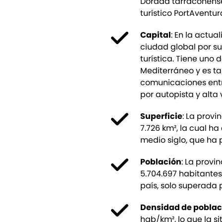
Dorada tarraconense
turístico PortAventur
Capital
: En la actu
ciudad global por su
turística. Tiene uno
Mediterráneo y es t
comunicaciones entr
por autopista y alta 
Superficie
: La prov
7.726 km², la cual ha
medio siglo, que ha p
Población
: La prov
5.704.697 habitantes
país, solo superada 
Densidad de poblac
hab/km², lo que la s