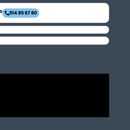
o
914 85 67 80