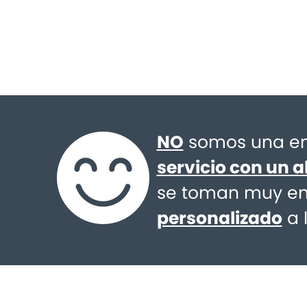
NO
somos una em
servicio con un a
se toman muy en 
personalizado
a 