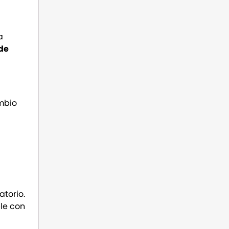
a
de
mbio
torio.
le con