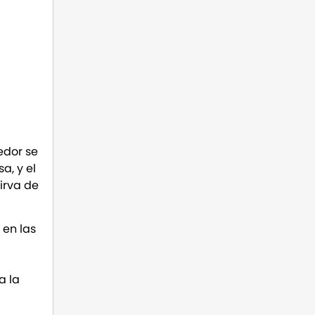
edor se
a, y el
irva de
 en las
a la