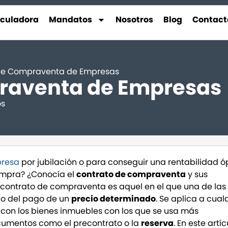
lculadora
Mandatos
Nosotros
Blog
Contact
de Compraventa de Empresas
raventa de Empresas
os
presa
por jubilación o para conseguir una rentabilidad 
ompra? ¿Conocía el
contrato de compraventa
y sus
 Un contrato de compraventa es aquel en el que una de las
io del pago de un
precio determinado
. Se aplica a cual
con los bienes inmuebles con los que se usa más
cumentos como el precontrato o la
reserva
. En este artíc