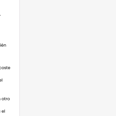
r
ién
coste
el
 otro
 el