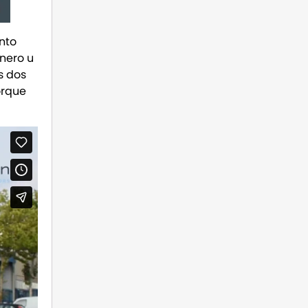
nto
nero u
s dos
orque