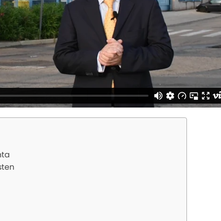
nta
sten