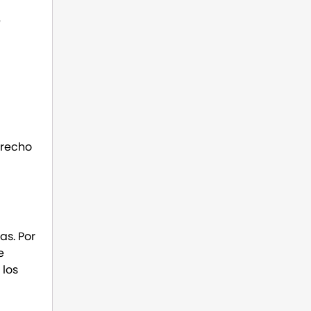
e
erecho
as. Por
e
 los