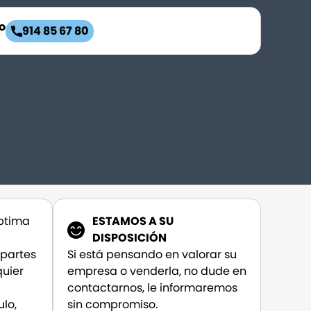
o
914 85 67 80
óptima
ESTAMOS A SU
DISPOSICIÓN
 partes
Si está pensando en valorar su
quier
empresa o venderla, no dude en
contactarnos, le informaremos
ulo,
sin compromiso.