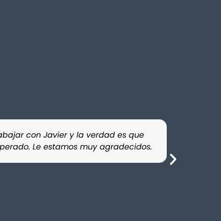
abajar con Javier y la verdad es que
Contratamo
esperado. Le estamos muy agradecidos.
profesiona
confianza.
D.S.R.