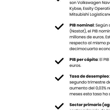
son Volkswagen Navar
Kybse, Essity Operati
Mitsubishi Logistics
PIB nominal
: Según 
(Nastat), el PIB nom
millones de euros. E
respecto al mismo pe
decimocuarta econo
PIB per cápita
: El P
euros.
Tasa de desempleo
segundo trimestre de
aumento del 0,03% res
meses esta tasa ha d
Sector primario (ag