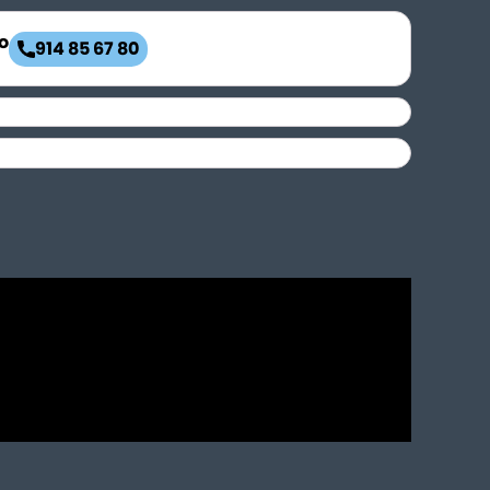
o
914 85 67 80