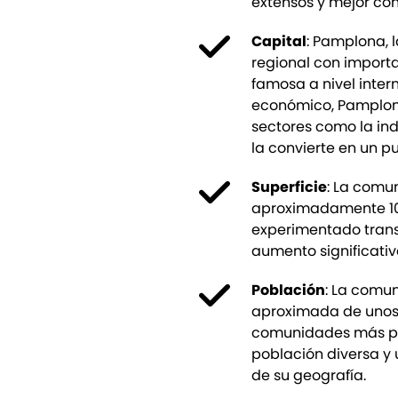
extensos y mejor co
Capital
: Pamplona, 
regional con importa
famosa a nivel inter
económico, Pamplona
sectores como la indu
la convierte en un p
Superficie
: La comu
aproximadamente 10.
experimentado transf
aumento significativ
Población
: La comu
aproximada de unos 
comunidades más po
población diversa y 
de su geografía.