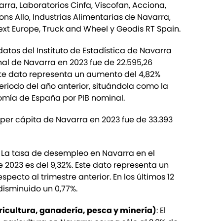
ra, Laboratorios Cinfa, Viscofan, Acciona,
ons Allo, Industrias Alimentarias de Navarra,
next Europe, Truck and Wheel y Geodis RT Spain.
datos del Instituto de Estadística de Navarra
inal de Navarra en 2023 fue de 22.595,26
ste dato representa un aumento del 4,82%
riodo del año anterior, situándola como la
mía de España por PIB nominal.
IB per cápita de Navarra en 2023 fue de 33.393
: La tasa de desempleo en Navarra en el
 2023 es del 9,32%. Este dato representa un
pecto al trimestre anterior. En los últimos 12
isminuido un 0,77%.
ricultura, ganadería, pesca y minería)
: El