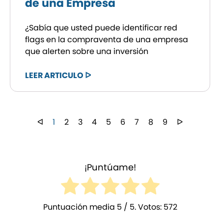
de una Empresa
¿Sabía que usted puede identificar red
flags en la compraventa de una empresa
que alerten sobre una inversión
LEER ARTICULO ᐅ
ᐊ
1
2
3
4
5
6
7
8
9
ᐅ
¡Puntúame!
Puntuación media
5
/ 5. Votos:
572