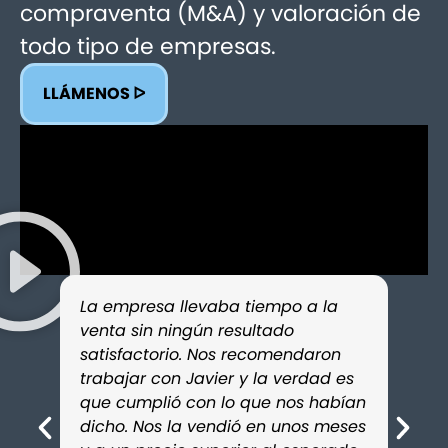
compraventa (M&A) y valoración de
todo tipo de empresas.
LLÁMENOS ᐅ
La empresa llevaba tiempo a la
Cont
venta sin ningún resultado
para
satisfactorio. Nos recomendaron
fami
trabajar con Javier y la verdad es
sati
que cumplió con lo que nos habían
prof
dicho. Nos la vendió en unos meses
era e