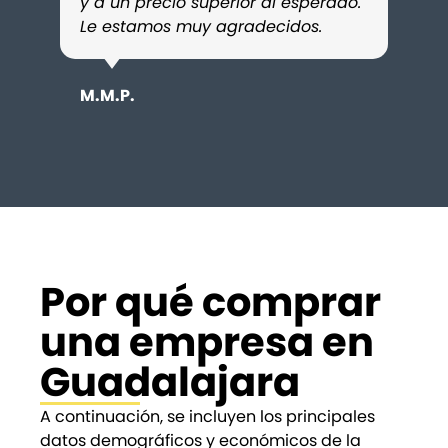
y a un precio superior al esperado.
paso
Le estamos muy agradecidos.
mayor
conf
M.M.P.
D.S.R
Por qué comprar
una empresa en
Guadalajara
A continuación, se incluyen los principales
datos demográficos y económicos de la