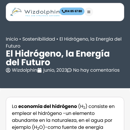
914 85 67 80
Inicio
•
Sostenibilidad
•
El Hidrógeno, la Energía del
Futuro
El Hidrógeno, la Energía
del Futuro
Wizdolphin
junio, 2023
No hay comentarios
La
economía del hidrógeno
(H
) consiste en
2
emplear el hidrógeno -un elemento
abundante en la naturaleza, en el agua por
ejemplo (H
O)-como fuente de energía
2