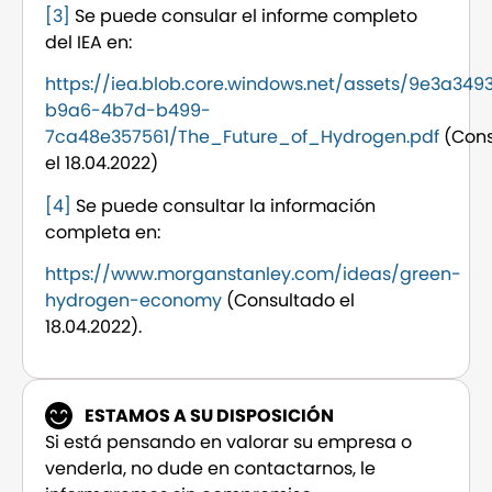
[3]
Se puede consular el informe completo
del IEA en:
https://iea.blob.core.windows.net/assets/9e3a349
b9a6-4b7d-b499-
7ca48e357561/The_Future_of_Hydrogen.pdf
(Cons
el 18.04.2022)
[4]
Se puede consultar la información
completa en:
https://www.morganstanley.com/ideas/green-
hydrogen-economy
(Consultado el
18.04.2022).
ESTAMOS A SU DISPOSICIÓN
Si está pensando en valorar su empresa o
venderla, no dude en contactarnos, le