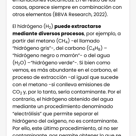
casos, aparece siempre en combinación con
otros elementos (BBVA Research, 2022).
El hidrógeno (H
)
puede extractarse
2
mediante
diversos procesos
, por ejemplo, a
partir del metano (CH
) -el llamado
4
“hidrógeno gris”-, del carbono (C
H
) –
4
8
“hidrógeno negro o marrón”- o del agua
(H
O) –“hidrógeno verde”-. Si bien como
2
vemos, es más abundante en el carbono, el
proceso de extracción -al igual que sucede
con el metano -sí conlleva emisiones de
CO
y, por lo tanto, sería contaminante. Por el
2
contrario, el hidrógeno obtenido del agua
mediante un procedimiento denominado
“electrólisis” que permite separar el
hidrógeno del oxígeno, no es contaminante.
Por ello, este último procedimiento, al no ser
contaminante, nos permite obtener lo que se