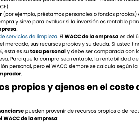
CF).
r
(por ejemplo, préstamos personales o fondos propios) 
mpra y sirve para evaluar si la inversión es rentable par
mpresa
.
 servicios de limpieza
. El
WACC de la empresa
es del 6,
el mercado, sus recursos propios y su deuda. Si usted fi
%, esta es su
tasa personal
y debe ser comparada con l
sa. Para que la compra sea rentable, la rentabilidad de
ción personal, pero el WACC siempre se calcula según la
omprador
.
s propios y ajenos en el coste 
nanciarse
pueden provenir de recursos propios o de rec
el WACC de la empresa
: