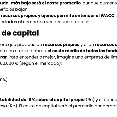
uda, más bajo será el coste promedio
, aunque aument
neficios bajan.
recursos propios y ajenos permite entender el WACC
d
acertadas al comprar o
vender una empresa
.
 de capital
nero que proviene de
recursos propios
y el de
recursos 
nta, en otras palabras,
el coste medio de todos los fond
orar
. Para entenderlo mejor, imagine una empresa de li
 100.000 € (según el mercado):
0%).
abilidad del 8 % sobre el capital propio
(Re) y el banc
sa (Rd). El coste de capital será el promedio ponderad