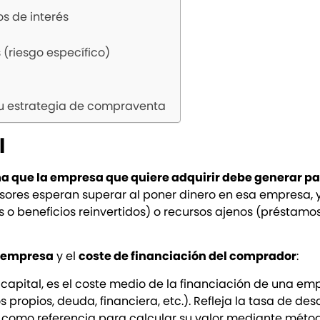
s de interés
 (riesgo específico)
 su estrategia de compraventa
l
a que la empresa que quiere adquirir debe generar pa
versores esperan superar al poner dinero en esa empresa, 
 o beneficios reinvertidos) o recursos ajenos (préstamo
 empresa
y el
coste de financiación del comprador
:
capital, es el coste medio de la financiación de una em
 propios, deuda, financiera, etc.). Refleja la tasa de de
za como referencia para calcular su valor mediante méto