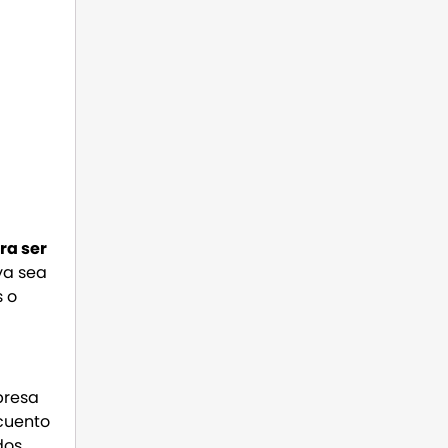
ra ser
ya sea
s o
presa
scuento
dos