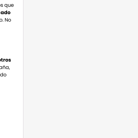
ios que
rcado
o. No
otros
aña,
udo