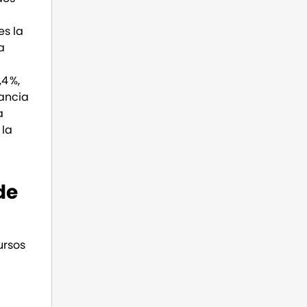
es la
a
4 %,
nancia
a
 la
de
ursos