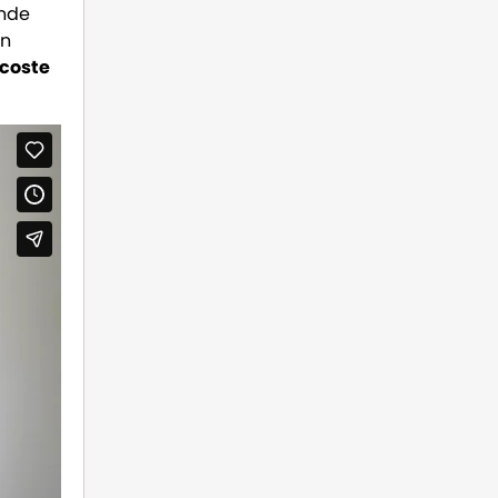
ende
ón
 coste