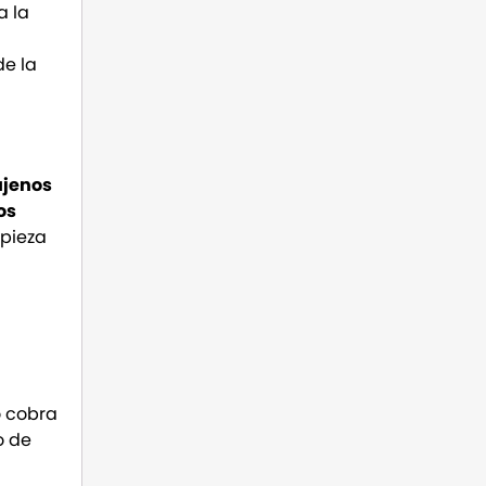
a la
e la
ajenos
os
mpieza
o cobra
o de