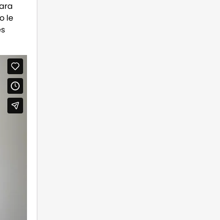
ara
o le
es