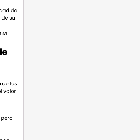
idad de
 de su
ner
de
 de los
l valor
, pero