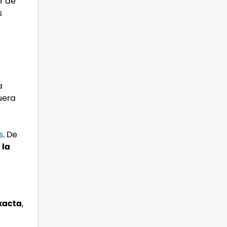
r de
s
a
uera
s
. De
 la
xacta
,