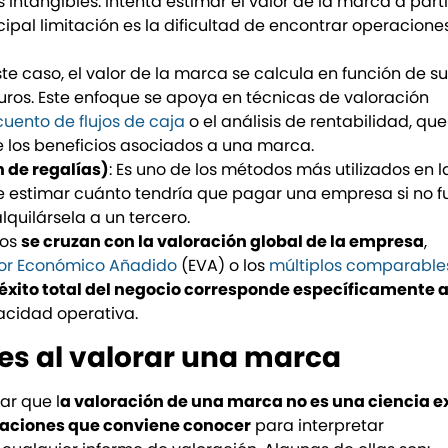
ntangibles. Intenta estimar el valor de la marca a parti
cipal limitación es la dificultad de encontrar operacione
este caso, el valor de la marca se calcula en función de su
ros. Este enfoque se apoya en técnicas de valoración
uento de flujos de caja
o el análisis de rentabilidad, que
 los beneficios asociados a una marca.
n de regalías)
: Es uno de los métodos más utilizados en l
 de estimar cuánto tendría que pagar una empresa si no f
lquilársela a un tercero.
dos
se cruzan con la valoración global de la empresa
,
or Económico Añadido
(EVA) o los
múltiplos comparable
éxito total del negocio corresponde específicamente a
acidad operativa.
des al valorar una marca
ar que l
a valoración de una marca no es una ciencia e
itaciones que conviene conocer
para interpretar