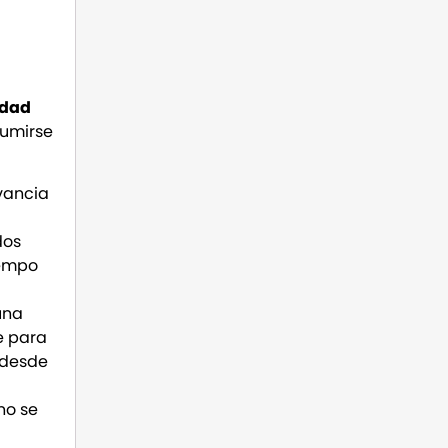
idad
sumirse
evancia
dos
iempo
una
e para
 desde
no se