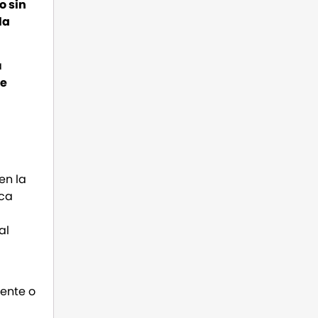
o sin
la
a
e
en la
rca
al
ente o