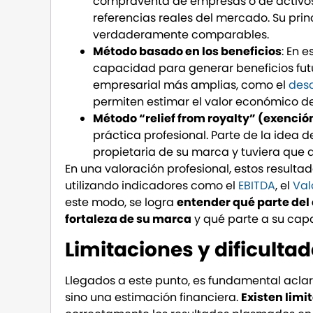
compraventa de empresas o de activos i
referencias reales del mercado. Su prin
verdaderamente comparables.
Método basado en los beneficios
: En 
capacidad para generar beneficios futu
empresarial más amplias, como el
desc
permiten estimar el valor económico de
Método “relief from royalty” (exenció
práctica profesional. Parte de la idea
propietaria de su marca y tuviera que a
En una valoración profesional, estos resulta
utilizando indicadores como el
EBITDA
, el
Val
este modo, se logra
entender qué parte del 
fortaleza de su marca
y qué parte a su cap
Limitaciones y dificulta
Llegados a este punto, es fundamental aclar
sino una estimación financiera.
Existen lim