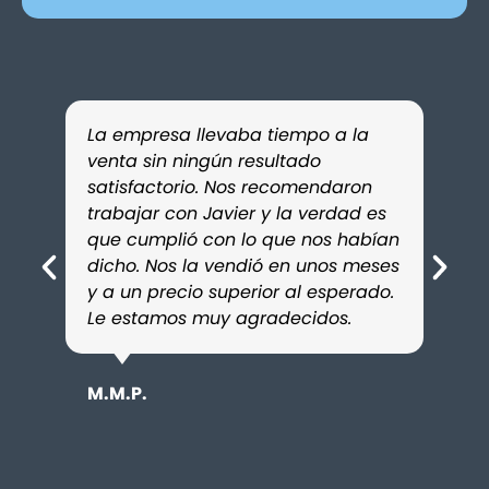
La empresa llevaba tiempo a la
Cont
venta sin ningún resultado
para
satisfactorio. Nos recomendaron
fami
trabajar con Javier y la verdad es
sati
que cumplió con lo que nos habían
prof
dicho. Nos la vendió en unos meses
era e
y a un precio superior al esperado.
paso
Le estamos muy agradecidos.
mayor
conf
M.M.P.
D.S.R