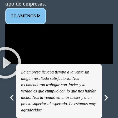
tipo de empresas.
LLÁMENOS ᐅ
La empresa llevaba tiempo a la venta sin
Contr
ningún resultado satisfactorio. Nos
de nu
recomendaron trabajar con Javier y la
muy sa
verdad es que cumplió con lo que nos habían
profes
dicho. Nos la vendió en unos meses y a un
que no
precio superior al esperado. Le estamos muy
de ven
agradecidos.
confia